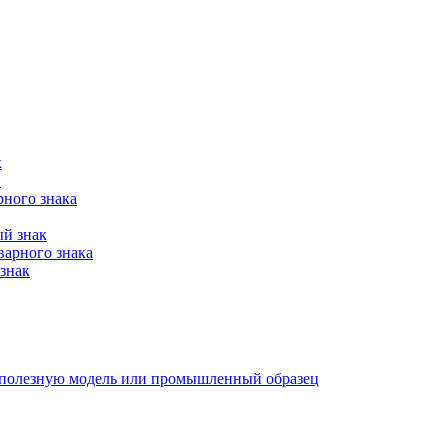
к
в
рного знака
ый знак
варного знака
знак
е, полезную модель или промышленный образец