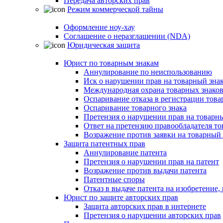
Передача авторских прав
Режим коммерческой тайны
Оформление ноу-хау
Соглашение о неразглашении (NDA)
Юридическая защита
Юрист по товарным знакам
Аннулирование по неиспользованию
Иск о нарушении прав на товарный зна
Международная охрана товарных знако
Оспаривание отказа в регистрации това
Оспаривание товарного знака
Претензия о нарушении прав на товарн
Ответ на претензию правообладателя то
Возражение против заявки на товарный 
Защита патентных прав
Аннулирование патента
Претензия о нарушении прав на патент
Возражение против выдачи патента
Патентные споры
Отказ в выдаче патента на изобретени
Юрист по защите авторских прав
Защита авторских прав в интернете
Претензия о нарушении авторских прав