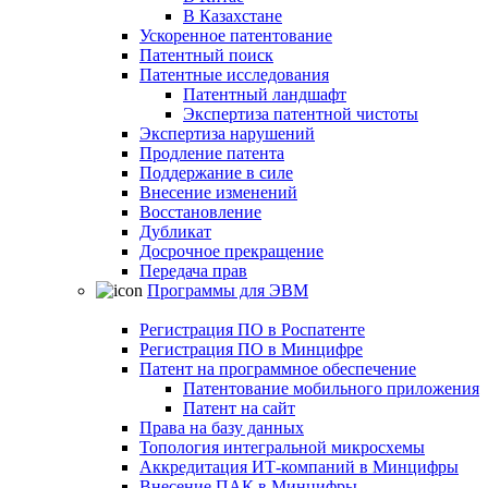
В Казахстане
Ускоренное патентование
Патентный поиск
Патентные исследования
Патентный ландшафт
Экспертиза патентной чистоты
Экспертиза нарушений
Продление патента
Поддержание в силе
Внесение изменений
Восстановление
Дубликат
Досрочное прекращение
Передача прав
Программы для ЭВМ
Регистрация ПО в Роспатенте
Регистрация ПО в Минцифре
Патент на программное обеспечение
Патентование мобильного приложения
Патент на сайт
Права на базу данных
Топология интегральной микросхемы
Аккредитация ИТ-компаний в Минцифры
Внесение ПАК в Минцифры