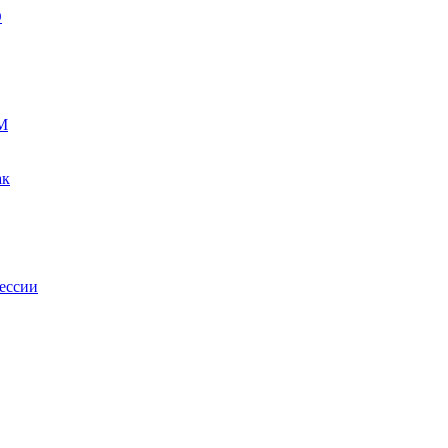
О
М
ак
ессии