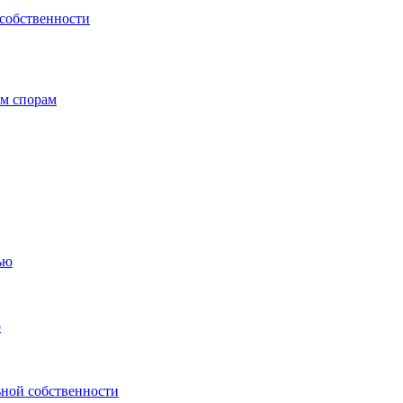
 собственности
ым спорам
ью
о
ьной собственности