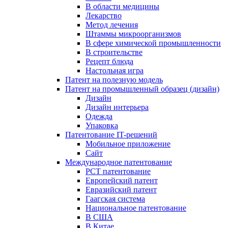
В области медицины
Лекарство
Метод лечения
Штаммы микроорганизмов
В сфере химической промышленности
В строительстве
Рецепт блюда
Настольная игра
Патент на полезную модель
Патент на промышленный образец (дизайн)
Дизайн
Дизайн интерьера
Одежда
Упаковка
Патентование IT-решений
Мобильное приложение
Сайт
Международное патентование
PCT патентование
Европейский патент
Евразийский патент
Гаагская система
Национальное патентование
В США
В Китае